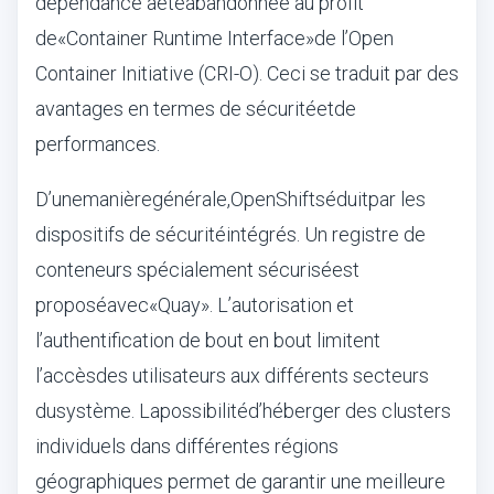
d
é
pendance a
é
t
é
abandonn
é
e au profit
de
«
Container Runtime Interface
»
de l
’
Open
Container Initiative (CRI-O)
. Ceci se traduit par des
avantages en termes de s
é
curit
é
et
de
performances.
D
’
une
mani
è
re
g
é
n
é
rale
,
OpenShift
s
é
duit
par les
dispositifs de s
é
curit
é
int
é
gr
é
s. Un registre de
conteneurs sp
é
cialement s
é
curis
é
est
propos
é
avec
«
Quay
»
. L
’
autorisation et
l
’
authentification de bout en bout limitent
l
’
acc
è
s
des utilisateurs aux diff
é
rents secteurs
du
syst
è
me
. La
possibilit
é
d
’
h
é
berger des clusters
individuels dans diff
é
rentes r
é
gions
g
é
ographiques permet de garantir une meilleure