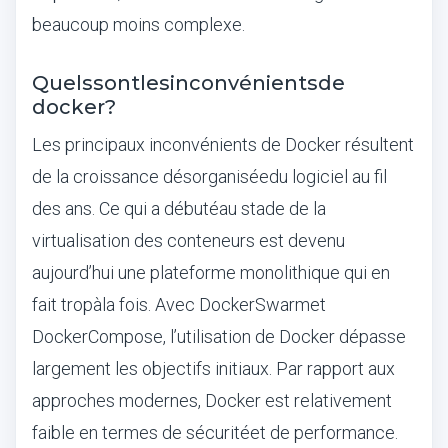
beaucoup moins complexe.
Quels
sont
les
inconv
é
nients
de
docker?
Les principaux inconv
é
nients de Docker r
é
sultent
de la croissance d
é
sorganis
é
e
du logiciel au fil
des ans. Ce qui a d
é
but
é
au stade de la
virtualisation des conteneurs est devenu
aujourd
’
hui une plateforme monolithique qui en
fait trop
à
la fois. Avec Docker
Swarm
et
Docker
Compose, l
’
utilisation de Docker d
é
passe
largement les objectifs initiaux. Par rapport aux
approches modernes, Docker est relativement
faible en termes de s
é
curit
é
et de performance.