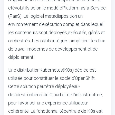
et
é
volutifs selon le mod
è
le
Platform-as-a-Service
(PaaS). Le logiciel met
à
disposition un
environnement d
’
ex
é
cution complet dans lequel
les conteneurs sont d
é
ploy
é
s,
ex
é
cut
é
s
, g
é
r
é
s et
orchestr
é
s. Les outils int
é
gr
é
s simplifient les flux
de travail modernes de d
é
veloppement et de
d
é
ploiement.
Une distribution
Kubernetes
(K8s) d
é
di
é
e est
utilis
é
e pour constituer le socle d
’
OpenShift
.
Cette solution peut
ê
tre d
é
ploy
é
e
au-
del
à
des
fronti
è
res
du Cloud et de l
’
infrastructure,
pour favoriser une exp
é
rience utilisateur
coh
é
rente. La fonctionnalit
é
centrale de K8s est