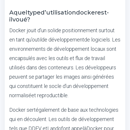
A
quel
type
d
’
utilisation
docker
est
-
il
vou
é
?
Docker jouit d
’
un solide positionnement surtout
en tant qu
’
outil
de d
é
veloppement
de logiciels. Les
environnements de d
é
veloppement locaux sont
encapsul
é
s avec les outils et flux de travail
utilis
é
s dans des conteneurs. Les d
é
veloppeurs
peuvent se partager les images ainsi g
é
n
é
r
é
es
qui constituent le socle d
’
un d
é
veloppement
normalis
é
et reproductible.
Docker sert
é
galement de base aux technologies
qui en d
é
coulent. Les outils de d
é
veloppement
tels que DDEV et
Lando
font appel
à
Docker pour