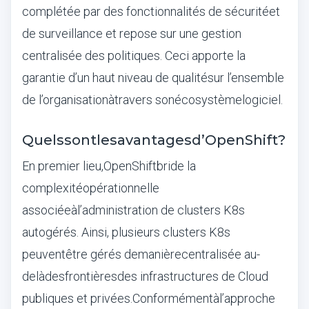
compl
é
t
é
e par des fonctionnalit
é
s de s
é
curit
é
et
de surveillance et repose sur une gestion
centralis
é
e des politiques. Ceci apporte la
garantie d
’
un haut niveau de qualit
é
sur l
’
ensemble
de l
’
organisation
à
travers son
é
cosyst
è
me
logiciel
.
Quels
sont
les
avantages
d
’
OpenShift
?
En premier lieu,
OpenShift
bride la
complexit
é
op
é
rationnelle
associ
é
e
à
l
’
administration de clusters K8s
autog
é
r
é
s. Ainsi, plusieurs clusters K8s
peuvent
ê
tre g
é
r
é
s de
mani
è
re
centralis
é
e au-
del
à
des
fronti
è
res
des infrastructures de Cloud
publiques et priv
é
es
.
Conform
é
ment
à
l
’
approche