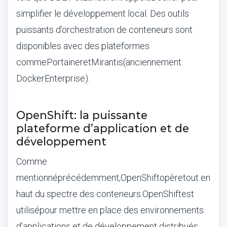
simplifier le d
é
veloppement local. Des outils
puissants d
’
orchestration de conteneurs sont
disponibles avec des plateformes
comme
Portainer
et
Mirantis
(anciennement
Docker
Enterprise).
OpenShift: la puissante
plateforme d’application et de
développement
Comme
mentionn
é
pr
é
c
é
demment
,
OpenShift
op
è
re
tout en
haut du spectre des conteneurs.
OpenShift
est
utilis
é
pour mettre en place des environnements
d
’
applications et de d
é
veloppement distribu
é
s