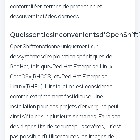
conformit
é
en termes de protection et
de
souverainet
é
des donn
é
es
.
Quels
sont
les
inconv
é
nients
d
’
OpenShift
OpenShift
fonctionne uniquement sur
des
syst
è
mes
d
’
exploitation sp
é
cifiques de
Red
Hat, tels que
«
Red Hat Enterprise Linux
CoreOS
»
(RHCOS) et
«
Red Hat Enterprise
Linux
»
(RHEL). L
’
installation est consid
é
r
é
e
comme extr
ê
mement fastidieuse. Une
installation pour des projets d
’
envergure peut
ainsi s
’é
taler sur plusieurs semaines. En raison
des dispositifs de s
é
curit
é
plus
s
é
v
è
res
, il n
’
est
pas possible d
’
utiliser toutes les images de