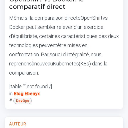
comparatif direct
M
ê
me si la comparaison directe
OpenShift
vs
Docker peut sembler relever d
’
un exercice
d
’é
quilibriste, certaines caract
é
ristiques des deux
technologies peuvent
ê
tre mises en
confrontation. Par souci d
’
int
é
gralit
é
, nous
reprenons
à
nouveau
Kubernetes
(K8s) dans la
comparaison
:
[table “” not found /]
in
Blog Ebenyx
#
DevOps
AUTEUR