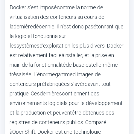
Docker s
’
est impos
é
comme la norme de
virtualisation des conteneurs au cours de
la
derni
è
re
d
é
cennie
. Il n
’
est donc pas
é
tonnant que
le logiciel fonctionne sur
les
syst
è
mes
d
’
exploitation les plus divers. Docker
est relativement facile
à
installer, et la prise en
main de la fonctionnalit
é
de base est
elle-m
ê
me
tr
è
s
ais
é
e. L
’é
norme
gamme
d
’
images de
conteneurs pr
é
fabriqu
é
es s
’
av
è
re
avant tout
pratique. Ces
derni
è
res
contiennent des
environnements logiciels pour le d
é
veloppement
et la production et peuvent
ê
tre obtenues des
registres de conteneurs publics. Compar
é
à
OpenShift
, Docker est une technologie