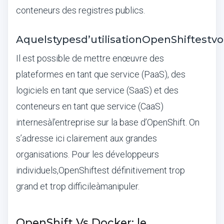
conteneurs des registres publics.
A
quels
types
d
’
utilisation
OpenShift
est
v
Il est possible de mettre en
œ
uvre des
plateformes en tant que service (PaaS), des
logiciels en tant que service (SaaS) et des
conteneurs en tant que service (CaaS)
internes
à
l
’
entreprise sur la base d
’
OpenShift. On
s
’
adresse ici clairement aux grandes
organisations. Pour les d
é
veloppeurs
individuels,
OpenShift
est d
é
finitivement trop
grand et trop difficile
à
manipuler.
OpenShift Vs Docker: le