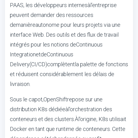
PAAS, les d
é
veloppeurs internes
à
l
’
entreprise
peuvent demander des ressources
de
mani
è
re
autonome pour leurs projets via une
interface Web. Des outils et des flux de travail
int
é
gr
é
s pour les notions de
Continuous
Integration
et
de
Continuous
Delivery
(CI/CD)
compl
è
tent
la palette de fonctions
et r
é
duisent consid
é
rablement les d
é
lais de
livraison.
Sous le capot,
OpenShift
repose sur une
distribution K8s d
é
di
é
e
à
l
’
orchestration des
conteneurs et des clusters.
À
l
’
origine, K8s utilisait
Docker en tant que runtime de conteneurs. Cette